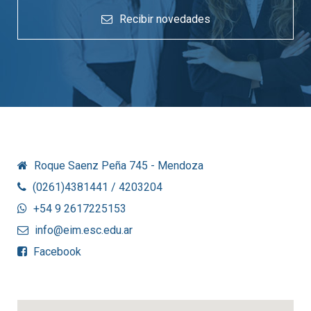
Recibir novedades
Roque Saenz Peña 745 - Mendoza
(0261)4381441 / 4203204
+54 9 2617225153
info@eim.esc.edu.ar
Facebook