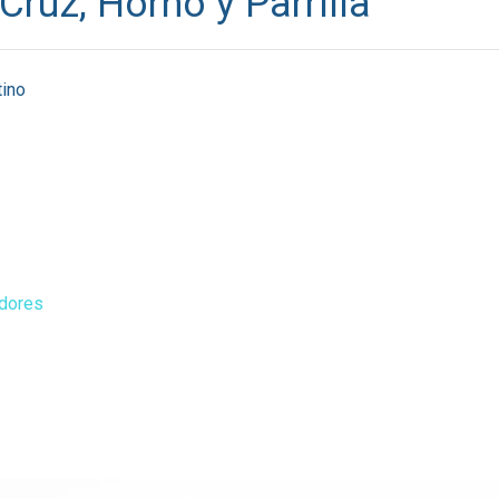
Cruz, Horno y Parrilla
tino
adores