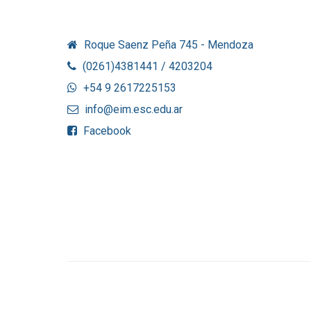
Roque Saenz Peña 745 - Mendoza
(0261)4381441 / 4203204
+54 9 2617225153
info@eim.esc.edu.ar
Facebook